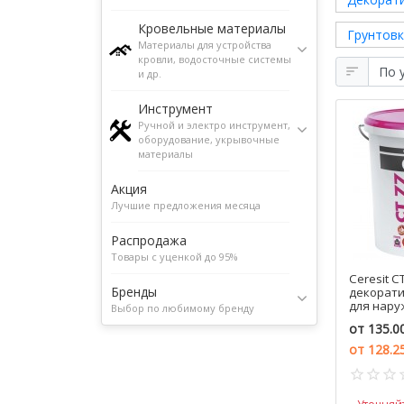
Кровельные материалы
Грунтов
Материалы для устройства
кровли, водосточные системы
и др.
Инструмент
Ручной и электро инструмент,
оборудование, укрывочные
материалы
Акция
Лучшие предложения месяца
Распродажа
Товары с уценкой до 95%
Ceresit C
Бренды
декорати
для нару
Выбор по любимому бренду
внутренни
от
135.0
кг.
от
128.2