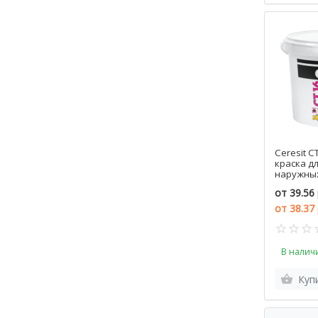
Ceresit C
краска д
наружных
литров, Р
от
39.56 
от
38.37
В налич
Куп