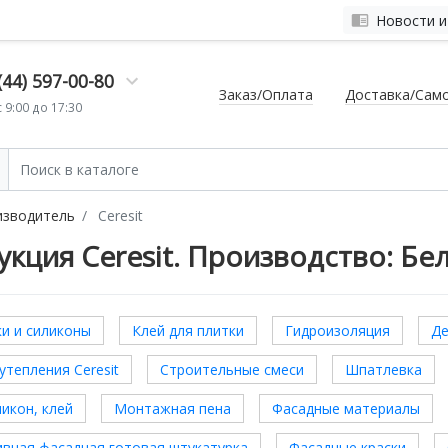
Новости и
(44) 597-00-80
Заказ/Оплата
Доставка/Сам
 9:00 до 17:30
изводитель
Ceresit
кция Ceresit. Производство: Бе
и и силиконы
Клей для плитки
Гидроизоляция
Де
утепления Ceresit
Строительные смеси
Шпатлевка
ликон, клей
Монтажная пена
Фасадные материалы
вная фасадная готовая штукатурка
Фасадные краски