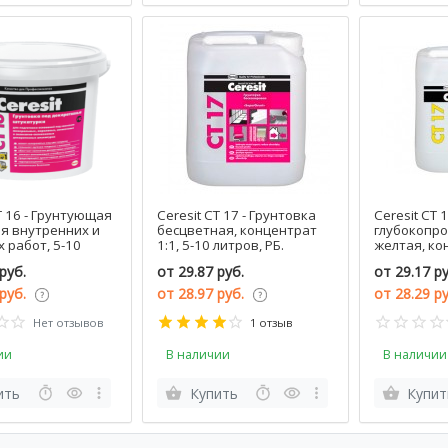
T 16 - Грунтующая
Ceresit CT 17 - Грунтовка
Ceresit CT 
ля внутренних и
бесцветная, концентрат
глубокопр
 работ, 5-10
1:1, 5-10 литров, РБ.
желтая, кон
Б.
10 литров, 
руб.
от
29.87 руб.
от
29.17 ру
 руб.
от
28.97 руб.
от
28.29 р
Нет отзывов
1 отзыв
ии
В наличии
В наличии
ить
Купить
Купит