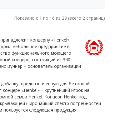
Показано с 1 по
16
из 29 (всего 2 страниц)
принадлежит концерну «Henkel».
открыл небольшое предприятие в
одство функционального моющего
омный концерн, состоящий из 340
Ханс Вуннер – основатель организации
л добавку, предназначенную для бетонной
л концерн «Henkel» – крупнейший игрок на
омной семьи Henkel. Концерн Henkel под
покрывающей широчайший спектр потребностей
м пользуется следующая продукция: