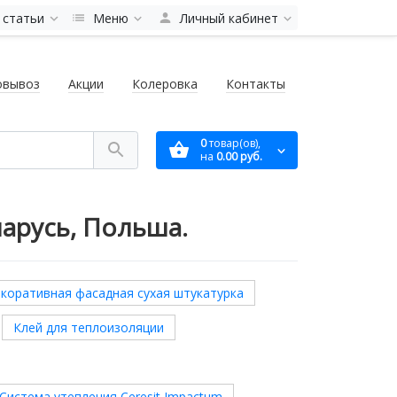
 статьи
Меню
Личный кабинет
овывоз
Акции
Колеровка
Контакты
0
товар(ов),
на
0.00 руб.
ларусь, Польша.
коративная фасадная сухая штукатурка
Клей для теплоизоляции
Система утепления Ceresit Impactum