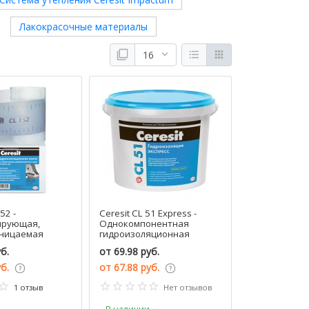
Лакокрасочные материалы
52 -
Ceresit CL 51 Express -
ирующая,
Однокомпонентная
ницаемая
гидроизоляционная
 метров,
мастика под плитку, 5-15кг,
б.
от
69.98 руб.
РБ
уб.
от
67.88 руб.
1 отзыв
Нет отзывов