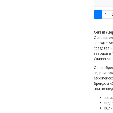
1
2
Ceresit (Це
Основател
городке А
средства н
заводов в 
Wunner’sch
Он изобрел
гидроизоля
европейско
брендом «
при возвед
затир
гидр
обли