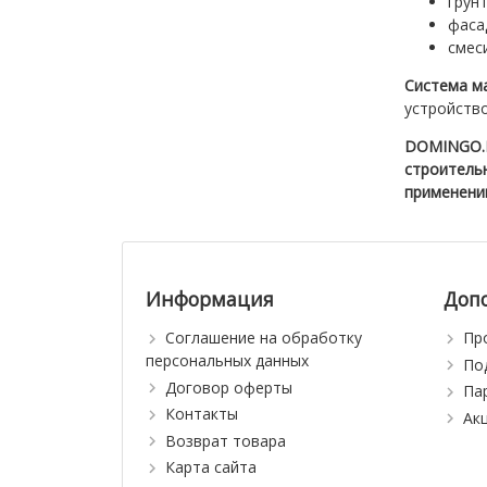
грунт
фаса
смес
Система ма
устройств
DOMINGO.BY
строительн
применению
Информация
Доп
Соглашение на обработку
Пр
персональных данных
По
Договор оферты
Па
Контакты
Ак
Возврат товара
Карта сайта