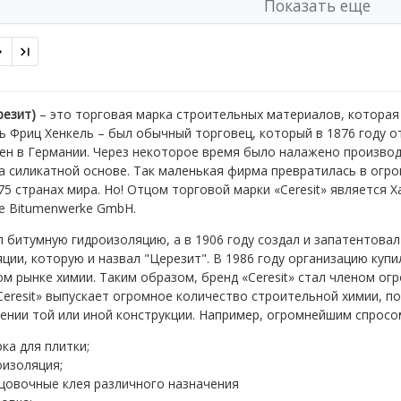
Показать еще
резит)
– это торговая марка строительных материалов, которая 
ь Фриц Хенкель – был обычный торговец, который в 1876 году 
хен в Германии. Через некоторое время было налажено произв
а силикатной основе. Так маленькая фирма превратилась в огр
75 странах мира. Но! Отцом торговой марки «Ceresit» является 
e Bitumenwerke GmbH.
 битумную гидроизоляцию, а в 1906 году создал и запатентова
ции, которую и назвал "Церезит". В 1986 году организацию купи
м рынке химии. Таким образом, бренд «Ceresit» стал членом огр
Ceresit» выпускает огромное количество строительной химии, 
ении той или иной конструкции. Например, огромнейшим спросо
ка для плитки;
оизоляция;
цовочные клея различного назначения