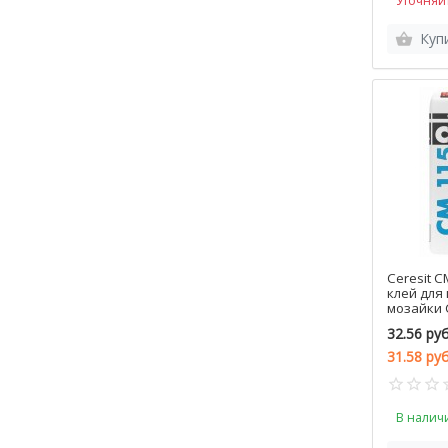
Уточняй
Куп
Ceresit C
клей для
мозайки C
32.56 руб
31.58 ру
В налич