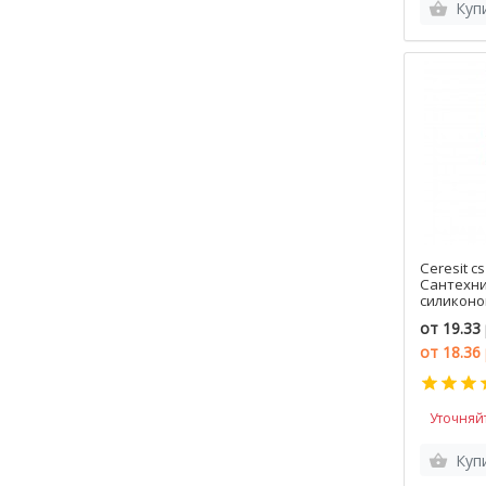
Куп
Ceresit cs
Сантехн
силиконо
цветной,
от
19.33 
280 мл, 
от
18.36
Уточняй
Куп