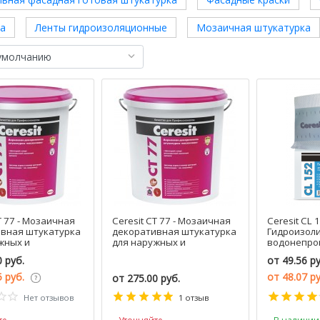
ка
Ленты гидроизоляционные
Мозаичная штукатурка
T 77 - Мозаичная
Ceresit CT 77 - Мозаичная
Ceresit CL 1
вная штукатурка
декоративная штукатурка
Гидроизол
жных и
для наружных и
водонепро
х работ, РБ, 12.5
внутренних работ, РБ, 25
лента, 5-50
0 руб.
от
49.56 ру
кг.
Польша
5 руб.
от
48.07 р
от
275.00 руб.
Нет отзывов
1 отзыв