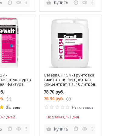
ь
Купить
37 -
Ceresit CT 154 - Грунтовка
ная штукатурка
силикатная бесцветная,
я" фактура,
концентрат 1:1, 10 литров,
 или белая, РБ,
РБ
б.
78.70 руб.
уб.
76.34 руб.
3 отзыва
Нет отзывов
 3-7 дней
Под заказ, 1-3 дня
ь
Купить