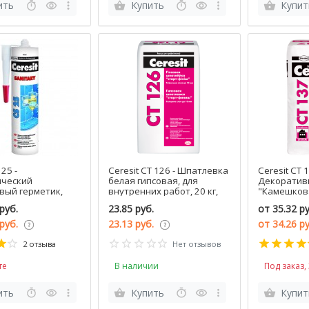
ить
Купить
Купит
 25 -
Ceresit CT 126 - Шпатлевка
Ceresit CT 1
ический
белая гипсовая, для
Декоратив
вый герметик,
внутренних работ, 20 кг,
"Камешкова
 в ассортименте,
РБ
под окраску
руб.
23.85 руб.
от
35.32 ру
Эстония
25кг
 руб.
23.13 руб.
от
34.26 р
2 отзыва
Нет отзывов
те
В наличии
Под заказ,
ить
Купить
Купит