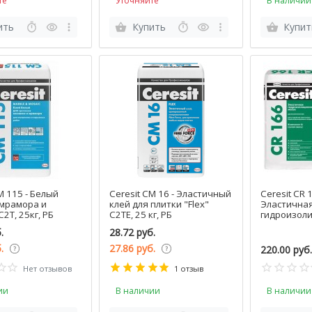
те
Уточняйте
В наличии
ить
Купить
Купит
M 115 - Белый
Ceresit CM 16 - Эластичный
Ceresit CR 1
 мрамора и
клей для плитки "Flex"
Эластична
2T, 25кг, РБ
C2TE, 25 кг, РБ
гидроизол
24+8 кг, РБ
.
28.72 руб.
б.
27.86 руб.
220.00 руб.
Нет отзывов
1 отзыв
ии
В наличии
В наличии