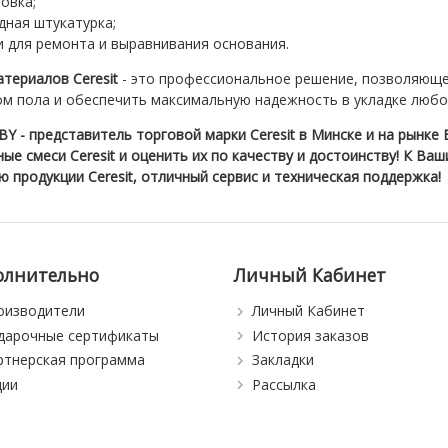
овка;
дная штукатурка;
и для ремонта и выравнивания основания.
териалов Ceresit
- это профессиональное решение, позволяюще
ом пола и обеспечить максимальную надежность в укладке любо
 - представитель торговой марки Ceresit в Минске и на рынке 
ые смеси Ceresit и оценить их по качеству и достоинству! К В
 продукции Ceresit, отличный сервис и техническая поддержка!
олнительно
Личный Кабинет
оизводители
Личный Кабинет
дарочные сертификаты
История заказов
ртнерская программа
Закладки
ции
Рассылка