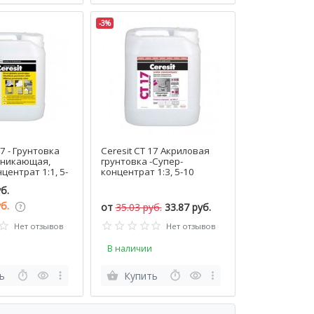
-3%
17 - Грунтовка
Ceresit CT 17 Акриловая
оникающая,
грунтовка -Супер-
центрат 1:1, 5-
концентрат 1:3, 5-10
РБ.
литров, РБ
б.
уб.
от
35.03 руб.
33.87 руб.
Нет отзывов
Нет отзывов
В наличии
ь
Купить