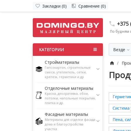
Закладки (0)
Сравнение (0)
+375 
По будням с
Везде
КАТЕГОРИИ
Стройматериалы
Про
Гипсокартон, строительные
Проду
смеси, утеплитель, сетки,
крепеж, герметики и др
Отделочные материалы
Краска, декоративка, обои,
Герметик
потолки, напольные покрытия,
плитка и др.
Система 
Фасадные материалы
Пена, си
Материалы для отделки фасада
дома и благоустройства
участка
Декорати